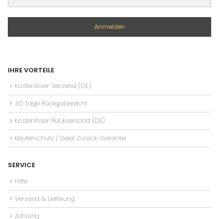
Anmelden
IHRE VORTEILE
Kostenloser Versand (DE)
30 Tage Rückgaberecht
Kostenloser Rückversand (DE)
Käuferschutz / Geld-Zurück-Garantie
SERVICE
Hilfe
Versand & Lieferung
Zahlung