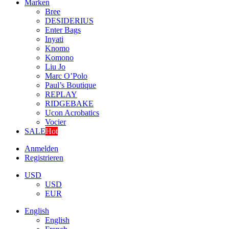
Marken
Bree
DESIDERIUS
Enter Bags
Inyati
Knomo
Komono
Liu Jo
Marc O’Polo
Paul’s Boutique
REPLAY
RIDGEBAKE
Ucon Acrobatics
Vocier
SALE
Hot
Anmelden
Registrieren
USD
USD
EUR
English
English