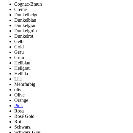
Cognac-Braun
Creme
Dunkelbeige
Dunkelblau
Dunkelgrau
Dunkelgrün
Dunkelrot
Gelb
Gold
Grau
Grün
Hellblau
Hellgrau
Helllila
Lila
Mehrfarbig
oliv
Olive
Orange
Pink
1
Rosa
Rosé Gold
Rot
Schwarz
Schwarz-Grau