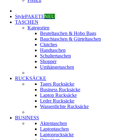
French
StylePAKETE
NEU
TASCHEN
Kategorien
Beuteltaschen & Hobo Bags
Bauchtaschen & Gürteltaschen
Clutches
Handtaschen
Schultertaschen
Shopper
Umhängetaschen
RUCKSÄCKE
Tages Rucksäcke
Business Rucksäcke
Laptop Rucksäcke
Leder Rucksäcke
Wasserdichte Rucksäcke
BUSINESS
Aktentaschen
Laptoptaschen
Laptoprucksäcke