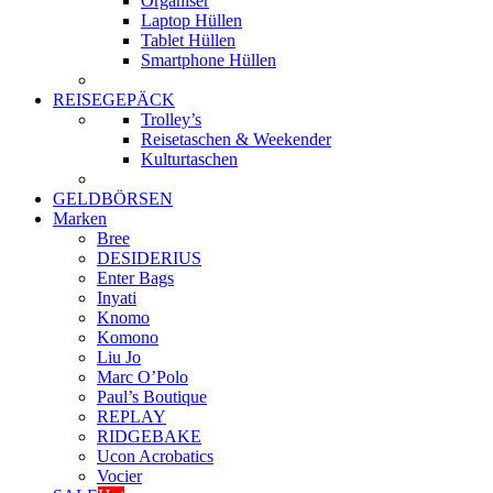
Organiser
Laptop Hüllen
Tablet Hüllen
Smartphone Hüllen
REISEGEPÄCK
Trolley’s
Reisetaschen & Weekender
Kulturtaschen
GELDBÖRSEN
Marken
Bree
DESIDERIUS
Enter Bags
Inyati
Knomo
Komono
Liu Jo
Marc O’Polo
Paul’s Boutique
REPLAY
RIDGEBAKE
Ucon Acrobatics
Vocier