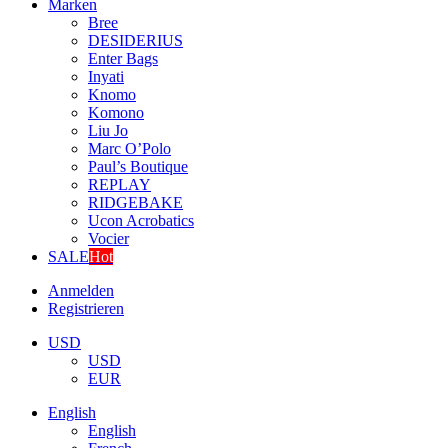
Marken
Bree
DESIDERIUS
Enter Bags
Inyati
Knomo
Komono
Liu Jo
Marc O’Polo
Paul’s Boutique
REPLAY
RIDGEBAKE
Ucon Acrobatics
Vocier
SALE
Hot
Anmelden
Registrieren
USD
USD
EUR
English
English