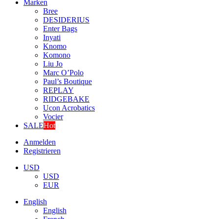
Marken
Bree
DESIDERIUS
Enter Bags
Inyati
Knomo
Komono
Liu Jo
Marc O’Polo
Paul’s Boutique
REPLAY
RIDGEBAKE
Ucon Acrobatics
Vocier
SALE
Hot
Anmelden
Registrieren
USD
USD
EUR
English
English