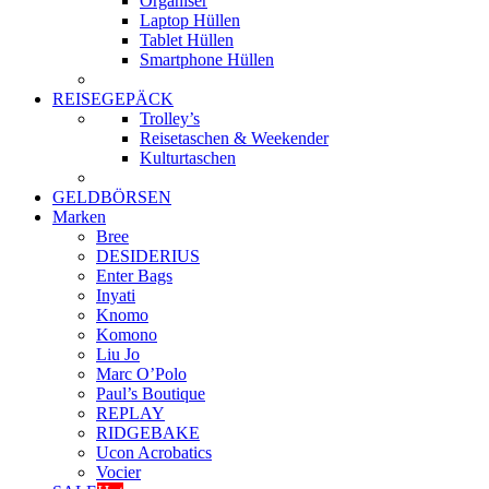
Organiser
Laptop Hüllen
Tablet Hüllen
Smartphone Hüllen
REISEGEPÄCK
Trolley’s
Reisetaschen & Weekender
Kulturtaschen
GELDBÖRSEN
Marken
Bree
DESIDERIUS
Enter Bags
Inyati
Knomo
Komono
Liu Jo
Marc O’Polo
Paul’s Boutique
REPLAY
RIDGEBAKE
Ucon Acrobatics
Vocier