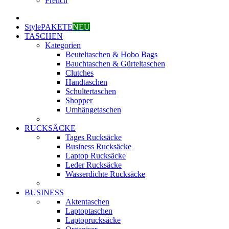
French
StylePAKETE
NEU
TASCHEN
Kategorien
Beuteltaschen & Hobo Bags
Bauchtaschen & Gürteltaschen
Clutches
Handtaschen
Schultertaschen
Shopper
Umhängetaschen
RUCKSÄCKE
Tages Rucksäcke
Business Rucksäcke
Laptop Rucksäcke
Leder Rucksäcke
Wasserdichte Rucksäcke
BUSINESS
Aktentaschen
Laptoptaschen
Laptoprucksäcke